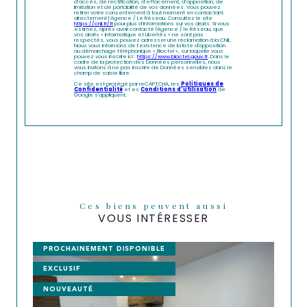
d’accès, de rectification, d’effacement, d’opposition, de
limitation et de portabilité de vos données. Vous pouvez
retirer votre consentement à tout moment en contactant
directement l’Agence / Le Réseau. Consultez le site
https://cnil.fr/fr
pour plus d’informations sur vos droits. Si vous
estimez, après avoir contacté l'Agence / le Réseau, que
vos droits « Informatique et Libertés » ne sont pas
respectés, vous pouvez adresser une réclamation à la CNIL.
Nous vous informons de l’existence de la liste d'opposition
au démarchage téléphonique « Bloctel », sur laquelle vous
pouvez vous inscrire ici :
https://www.bloctel.gouv.fr
. Dans le
cadre de la protection des Données personnelles, nous
vous invitons à ne pas inscrire de Données sensibles dans le
champ de saisie libre.
Ce site est protégé par reCAPTCHA, les
Politiques de
Confidentialité
et es
Conditions d'utilisation
de
Google s'appliquent.
Ces biens peuvent aussi
VOUS INTÉRESSER
PROCHAINEMENT DISPONIBLE
EXCLUSIF
NOUVEAUTÉ