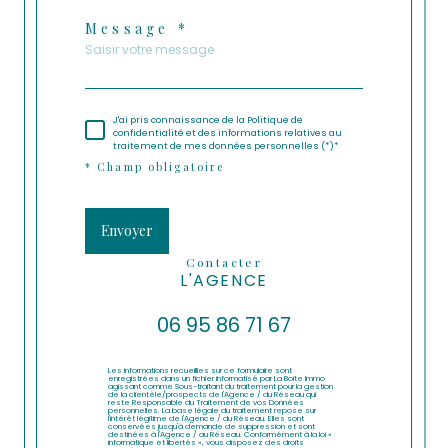
Message *
J'ai pris connaissance de la Politique de
confidentialité et des informations relatives au
traitement de mes données personnelles (*)*
* Champ obligatoire
Envoyer
contacter
L'AGENCE
06 95 86 71 67
Les informations recueillies sur ce formulaire sont
enregistrées dans un fichier informatisé par La Boite Immo
agissant comme Sous-traitant du traitement pour la gestion
de la clientèle/prospects de l'Agence / du Réseau qui
reste Responsable du Traitement de vos Données
personnelles. La base légale du traitement repose sur
l'intérêt légitime de l'Agence / du Réseau. Elles sont
conservées jusqu'à demande de suppression et sont
destinées à l'Agence / au Réseau. Conformément à la loi «
informatique et libertés », vous disposez des droits