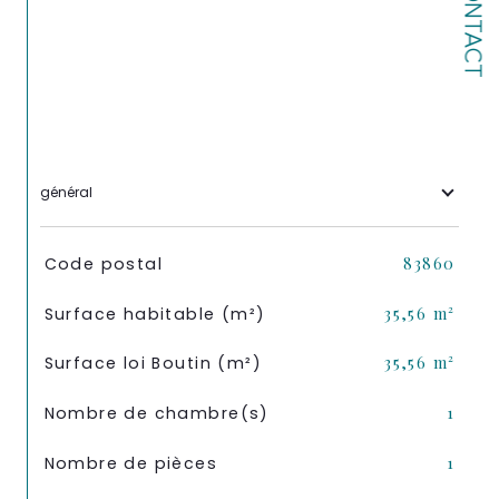
CONTACT
général
TRAD_SIROCCO_Caracteristique
Valeurs
Code postal
83860
Surface habitable (m²)
35,56 m²
Surface loi Boutin (m²)
35,56 m²
Nombre de chambre(s)
1
Nombre de pièces
1