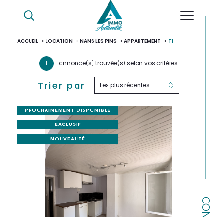
ACCUEIL
LOCATION
NANS LES PINS
APPARTEMENT
T1
1
annonce(s) trouvée(s) selon vos critères
Trier par
Les plus récentes
PROCHAINEMENT DISPONIBLE
EXCLUSIF
NOUVEAUTÉ