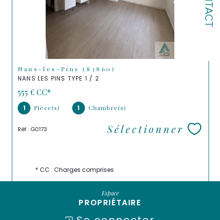
CONTACT
Nans-les-Pins (83860)
NANS LES PINS TYPE 1 / 2
555 €
CC*
1
Pièce(s)
1
Chambre(s)
Sélectionner
Réf : G0173
* CC : Charges comprises
Espace
PROPRIÉTAIRE