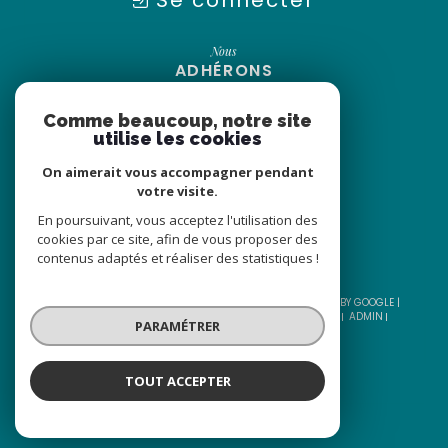
Se connecter
Nous
ADHÉRONS
Comme beaucoup, notre site
utilise les cookies
On aimerait vous accompagner pendant
votre visite.
En poursuivant, vous acceptez l'utilisation des
cookies par ce site, afin de vous proposer des
contenus adaptés et réaliser des statistiques !
© 2026 | TOUS DROITS RÉSERVÉS | TRADUCTION POWERED BY GOOGLE |
NOS HONORAIRES
PLAN DU SITE
MENTIONS LÉGALES
ADMIN
PARAMÉTRER
NOS LIENS
POLITIQUE RGPD
COOKIES
TOUT ACCEPTER