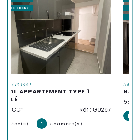
EXCLUSIF
NOUVEAUTÉ
Nans-les-Pins (83860)
NANS LES PINS TYPE 1 / 2
555 €
CC*
Réf : G0173
1
1
Pièce(s)
Chambre(s)
03