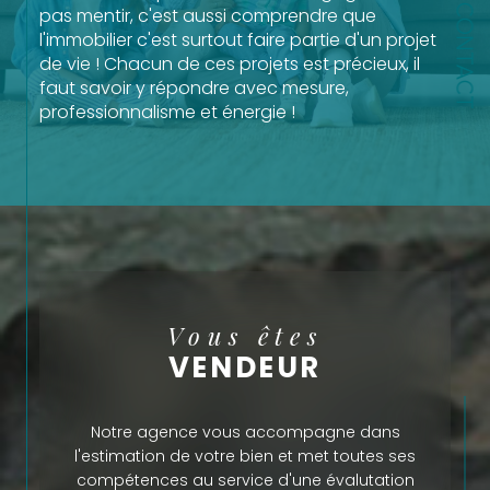
CONTACT
pas mentir, c'est aussi comprendre que
l'immobilier c'est surtout faire partie d'un projet
de vie ! Chacun de ces projets est précieux, il
faut savoir y répondre avec mesure,
professionnalisme et énergie !
N'hésitez pas à nous contacter !
Notre équipe dynamique !!
Vous êtes acheteur ?
Découvrez notre choix en
maisons, appartements, terrains et fonds de
commerce sur notre site.
Vous êtes
N'hésitez pas à nous soumettre votre
VENDEUR
recherche, nous pouvons CHERCHER POUR VOUS
!
Notre agence vous accompagne dans
Vous êtes vendeur ?
Un conseiller de notre
l'estimation de votre bien et met toutes ses
équipe professionnelle est à votre disposition
compétences au service d'une évalutation