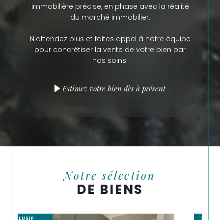
pour vous garantir sous 48 h une estimation
immobilière précise, en phase avec la réalité
gratuite de votre bien.
Contactez-nous !
du marché immobilier.
Vous souhaitez bénéficier de nos prestations
N'attendez plus et faites appel à notre équipe
de location ?
Contactez-nous !
pour concrétiser la vente de votre bien par
Estelle Barthelemy
nos soins.
- DIRECTRICE D'AGENCE
Estimez votre bien dès à présent
Notre sélection
DE BIENS
PROCHAINEMENT DISPONIBLE