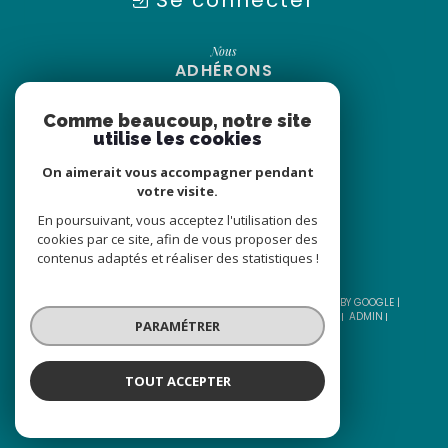
Se connecter
Nous
ADHÉRONS
Comme beaucoup, notre site
utilise les cookies
On aimerait vous accompagner pendant
votre visite.
En poursuivant, vous acceptez l'utilisation des
cookies par ce site, afin de vous proposer des
contenus adaptés et réaliser des statistiques !
© 2026 | TOUS DROITS RÉSERVÉS | TRADUCTION POWERED BY GOOGLE |
NOS HONORAIRES
PLAN DU SITE
MENTIONS LÉGALES
ADMIN
PARAMÉTRER
NOS LIENS
POLITIQUE RGPD
COOKIES
TOUT ACCEPTER