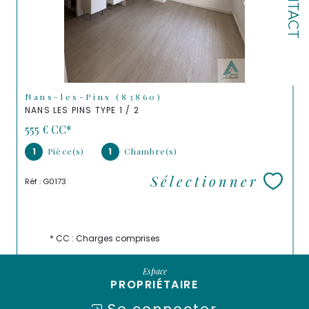
CONTACT
Nans-les-Pins (83860)
NANS LES PINS TYPE 1 / 2
555 €
CC*
1
Pièce(s)
1
Chambre(s)
Sélectionner
Réf : G0173
* CC : Charges comprises
Espace
PROPRIÉTAIRE