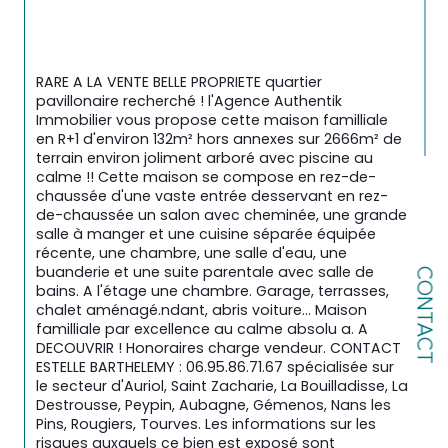
RARE A LA VENTE BELLE PROPRIETE quartier 
pavillonaire recherché ! l'Agence Authentik 
Immobilier vous propose cette maison familliale 
en R+1 d'environ 132m² hors annexes sur 2666m² de 
terrain environ joliment arboré avec piscine au 
calme !! Cette maison se compose en rez-de-
chaussée d'une vaste entrée desservant en rez-
de-chaussée un salon avec cheminée, une grande 
salle à manger et une cuisine séparée équipée 
récente, une chambre, une salle d'eau, une 
buanderie et une suite parentale avec salle de 
CONTACT
bains. A l'étage une chambre. Garage, terrasses, 
chalet aménagé.ndant, abris voiture... Maison 
familliale par excellence au calme absolu a. A 
DECOUVRIR ! Honoraires charge vendeur. CONTACT 
ESTELLE BARTHELEMY : 06.95.86.71.67 spécialisée sur 
le secteur d'Auriol, Saint Zacharie, La Bouilladisse, La 
Destrousse, Peypin, Aubagne, Gémenos, Nans les 
Pins, Rougiers, Tourves. Les informations sur les 
risques auxquels ce bien est exposé sont 