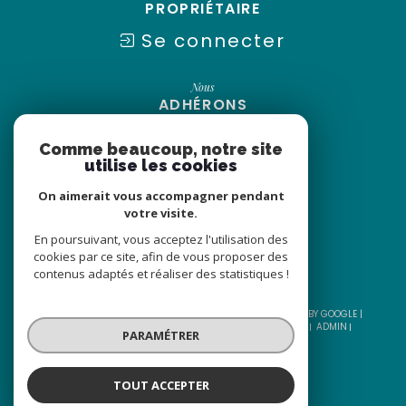
PROPRIÉTAIRE
Se connecter
Nous
ADHÉRONS
Comme beaucoup, notre site
utilise les cookies
On aimerait vous accompagner pendant
votre visite.
En poursuivant, vous acceptez l'utilisation des
cookies par ce site, afin de vous proposer des
contenus adaptés et réaliser des statistiques !
© 2026 | TOUS DROITS RÉSERVÉS | TRADUCTION POWERED BY GOOGLE |
NOS HONORAIRES
PLAN DU SITE
MENTIONS LÉGALES
ADMIN
PARAMÉTRER
NOS LIENS
POLITIQUE RGPD
COOKIES
TOUT ACCEPTER