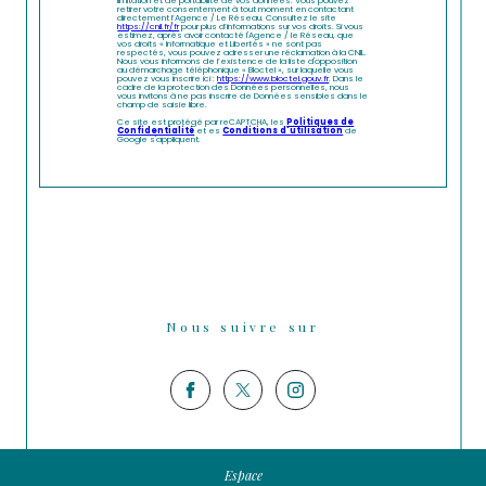
limitation et de portabilité de vos données. Vous pouvez
retirer votre consentement à tout moment en contactant
directement l’Agence / Le Réseau. Consultez le site
https://cnil.fr/fr
pour plus d’informations sur vos droits. Si vous
estimez, après avoir contacté l'Agence / le Réseau, que
vos droits « Informatique et Libertés » ne sont pas
respectés, vous pouvez adresser une réclamation à la CNIL.
Nous vous informons de l’existence de la liste d'opposition
au démarchage téléphonique « Bloctel », sur laquelle vous
pouvez vous inscrire ici :
https://www.bloctel.gouv.fr
. Dans le
cadre de la protection des Données personnelles, nous
vous invitons à ne pas inscrire de Données sensibles dans le
champ de saisie libre.
Ce site est protégé par reCAPTCHA, les
Politiques de
Confidentialité
et es
Conditions d'utilisation
de
Google s'appliquent.
Nous suivre sur
Espace