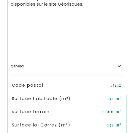
disponibles sur le site 
Géorisques
.
général
TRAD_SIROCCO_Caracteristique
Valeurs
Code postal
13112
Surface habitable (m²)
132 m²
surface terrain
2 666 m²
Surface loi Carrez (m²)
132 m²