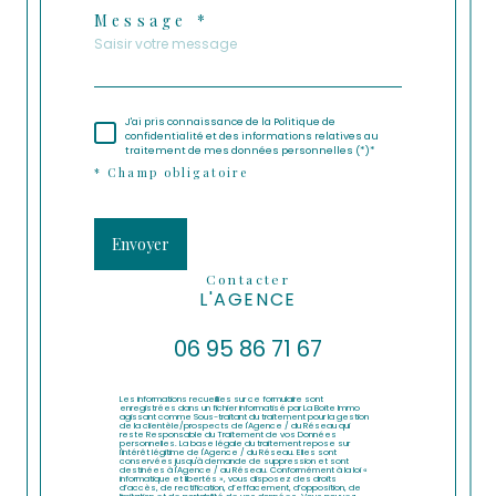
Message *
J'ai pris connaissance de la Politique de
confidentialité et des informations relatives au
traitement de mes données personnelles (*)*
* Champ obligatoire
Envoyer
contacter
L'AGENCE
06 95 86 71 67
Les informations recueillies sur ce formulaire sont
enregistrées dans un fichier informatisé par La Boite Immo
agissant comme Sous-traitant du traitement pour la gestion
de la clientèle/prospects de l'Agence / du Réseau qui
reste Responsable du Traitement de vos Données
personnelles. La base légale du traitement repose sur
l'intérêt légitime de l'Agence / du Réseau. Elles sont
conservées jusqu'à demande de suppression et sont
destinées à l'Agence / au Réseau. Conformément à la loi «
informatique et libertés », vous disposez des droits
d’accès, de rectification, d’effacement, d’opposition, de