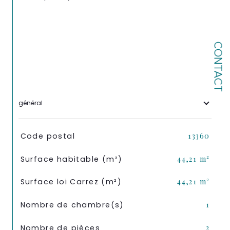
CONTACT
général
TRAD_SIROCCO_Caracteristique
Valeurs
Code postal
13360
Surface habitable (m²)
44,21 m²
Surface loi Carrez (m²)
44,21 m²
Nombre de chambre(s)
1
Nombre de pièces
2