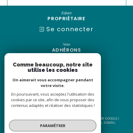
Espace
PROPRIÉTAIRE
Se connecter
Nous
ADHÉRONS
Comme beaucoup, notre site
utilise les cookies
On aimerait vous accompagner pendant
votre visite.
En poursuivant, vous acceptez l'utilisation des
cookies par ce site, afin de vous proposer des
contenus adaptés et réaliser des statistiques !
© 2026 | TOUS DROITS RÉSERVÉS | TRADUCTION POWERED BY GOOGLE |
NOS HONORAIRES
PLAN DU SITE
MENTIONS LÉGALES
ADMIN
PARAMÉTRER
NOS LIENS
POLITIQUE RGPD
COOKIES