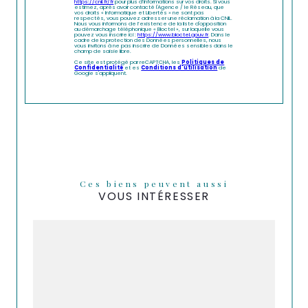
https://cnil.fr/fr
pour plus d’informations sur vos droits. Si vous
estimez, après avoir contacté l'Agence / le Réseau, que
vos droits « Informatique et Libertés » ne sont pas
respectés, vous pouvez adresser une réclamation à la CNIL.
Nous vous informons de l’existence de la liste d'opposition
au démarchage téléphonique « Bloctel », sur laquelle vous
pouvez vous inscrire ici :
https://www.bloctel.gouv.fr
. Dans le
cadre de la protection des Données personnelles, nous
vous invitons à ne pas inscrire de Données sensibles dans le
champ de saisie libre.
Ce site est protégé par reCAPTCHA, les
Politiques de
Confidentialité
et es
Conditions d'utilisation
de
Google s'appliquent.
Ces biens peuvent aussi
VOUS INTÉRESSER