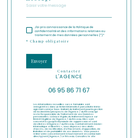
J'ai pris connaissance de la Politique de
confidentialité et des informations relatives au
traitement de mes données personnelles (*)*
* Champ obligatoire
Envoyer
contacter
L'AGENCE
06 95 86 71 67
Les informations recueillies sur ce formulaire sont
enregistrées dans un fichier informatisé par La Boite Immo
agissant comme Sous-traitant du traitement pour la gestion
de la clientèle/prospects de l'Agence / du Réseau qui
reste Responsable du Traitement de vos Données
personnelles. La base légale du traitement repose sur
l'intérêt légitime de l'Agence / du Réseau. Elles sont
conservées jusqu'à demande de suppression et sont
destinées à l'Agence / au Réseau. Conformément à la loi «
informatique et libertés », vous disposez des droits
d’accès, de rectification, d’effacement, d’opposition, de
limitation et de portabilité de vos données. Vous pouvez
retirer votre consentement à tout moment en contactant
directement l’Agence / Le Réseau. Consultez le site