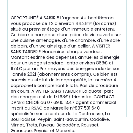
OPPORTUNITÉ À SAISIR !! L'agence Authentikimmo 
vous propose ce T2 d'environ 44.21m² (loi carrez) 
situé au premier étage d'un immeuble entretenu. 
Ce bien se compose d'une pièce de vie ouverte sur 
une cuisine aménagée, d'une chambre, d'une salle 
de bain, d'un wc ainsi que d'un cellier. À
 VISITER 
SANS TARDER !! Honoraires charge vendeur. 
Montant estimé des dépenses annuelles d'énergie 
pour un usage standard : entre environ 868€ et 
1174€ par an. Prix moyens des énergies indexés sur 
l'année 2021 (abonnements compris). Ce bien est 
soumis au statut de la copropriété, lot numéro 4 
copropriété comprenant 8 lots. Pas de procédure 
en cours. À VISITER SANS TARDER !! La quote-part 
des charges est de 171,68€/ trimestre. CONTACT 
DANESI CHLOÉ au 07.69.10.13.47 agent commercial 
inscrit au RSAC de Marseille n°887 531 648 
spécialisée sur le secteur de La Destrousse, La 
Bouilladisse, Peypin, Saint-Savournin, Cadolive, 
Mimet, Trets, Fuveau, Belcodène, Rousset, 
Greasque, Peynier et Marseille.