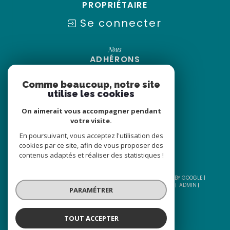
PROPRIÉTAIRE
Se connecter
Nous
ADHÉRONS
Comme beaucoup, notre site
utilise les cookies
On aimerait vous accompagner pendant
votre visite.
En poursuivant, vous acceptez l'utilisation des
cookies par ce site, afin de vous proposer des
contenus adaptés et réaliser des statistiques !
© 2026 | TOUS DROITS RÉSERVÉS | TRADUCTION POWERED BY GOOGLE |
NOS HONORAIRES
PLAN DU SITE
MENTIONS LÉGALES
ADMIN
PARAMÉTRER
NOS LIENS
POLITIQUE RGPD
COOKIES
TOUT ACCEPTER