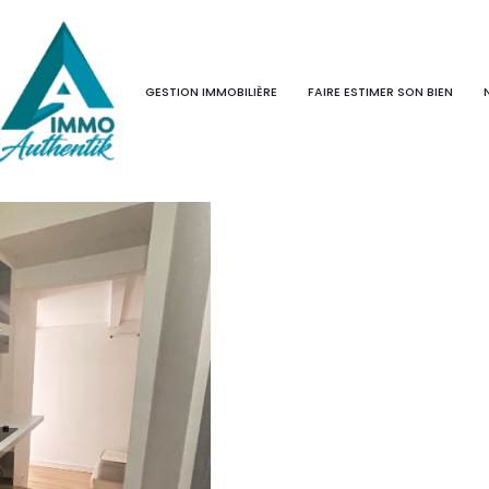
Voir les
1
annonces
GESTION IMMOBILIÈRE
FAIRE ESTIMER SON BIEN
uer
Estimer
année
1
LOCALISATION
LOYER
nnée
immo pro
l